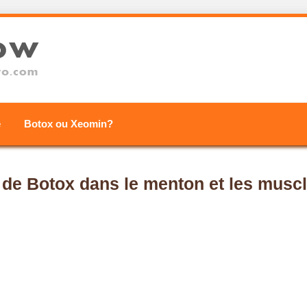
e
Botox ou Xeomin?
s de Botox dans le menton et les musc