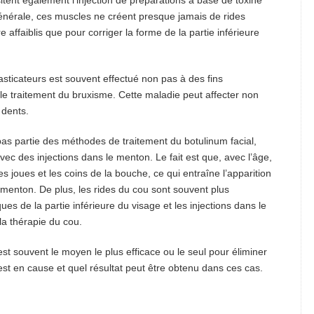
sitent également l'injection de préparations à base de toxine
énérale, ces muscles ne créent presque jamais de rides
 affaiblis que pour corriger la forme de la partie inférieure
asticateurs est souvent effectué non pas à des fins
 le traitement du bruxisme. Cette maladie peut affecter non
 dents.
 pas partie des méthodes de traitement du botulinum facial,
vec des injections dans le menton. Le fait est que, avec l’âge,
s joues et les coins de la bouche, ce qui entraîne l’apparition
e menton. De plus, les rides du cou sont souvent plus
es de la partie inférieure du visage et les injections dans le
la thérapie du cou.
t souvent le moyen le plus efficace ou le seul pour éliminer
st en cause et quel résultat peut être obtenu dans ces cas.