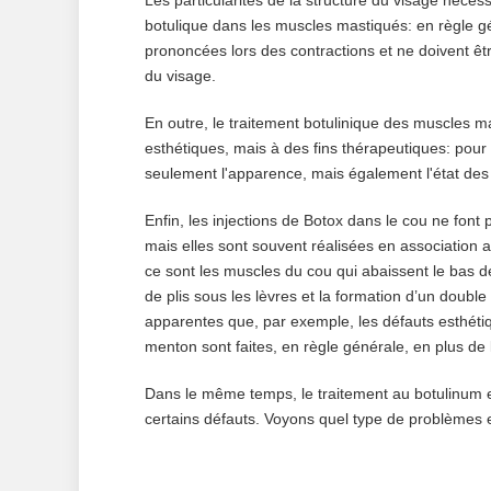
Les particularités de la structure du visage néces
botulique dans les muscles mastiqués: en règle g
prononcées lors des contractions et ne doivent être
du visage.
En outre, le traitement botulinique des muscles m
esthétiques, mais à des fins thérapeutiques: pour
seulement l'apparence, mais également l'état des
Enfin, les injections de Botox dans le cou ne font
mais elles sont souvent réalisées en association a
ce sont les muscles du cou qui abaissent le bas de
de plis sous les lèvres et la formation d’un doubl
apparentes que, par exemple, les défauts esthétiqu
menton sont faites, en règle générale, en plus de 
Dans le même temps, le traitement au botulinum es
certains défauts. Voyons quel type de problèmes e